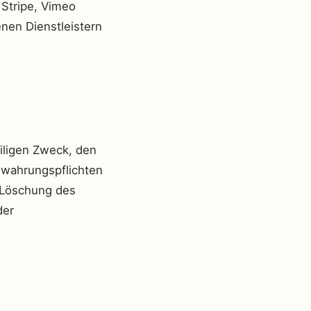
 Stripe, Vimeo
nen Dienstleistern
iligen Zweck, den
ewahrungspflichten
e Löschung des
der