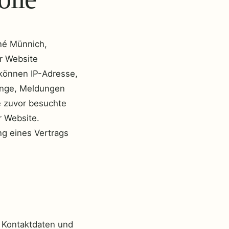
né Münnich,
r Website
 können IP-Adresse,
enge, Meldungen
e zuvor besuchte
r Website.
ng eines Vertrags
e Kontaktdaten und