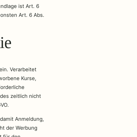
dlage ist Art. 6
sonsten Art. 6 Abs.
ie
in. Verarbeitet
worbene Kurse,
forderliche
es zeitlich nicht
GVO.
 damit Anmeldung,
cht der Werbung
 für den