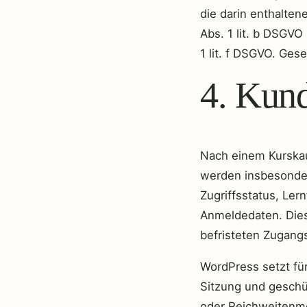
die darin enthalten
Abs. 1 lit. b DSGVO
1 lit. f DSGVO. Ges
4. Kun
Nach einem Kurskau
werden insbesonder
Zugriffsstatus, Ler
Anmeldedaten. Diese
befristeten Zugangs
WordPress setzt fü
Sitzung und geschü
oder Reichweitenme