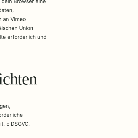
lt dein Browser eine
daten,
n an Vimeo
äischen Union
te erforderlich und
ichten
gen,
orderliche
lit. c DSGVO.