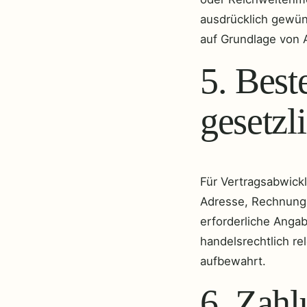
ausdrücklich gewüns
auf Grundlage von A
5. Best
gesetz
Für Vertragsabwick
Adresse, Rechnungs
erforderliche Angab
handelsrechtlich re
aufbewahrt.
6. Zahl