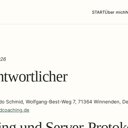
START
Über mich
N
026
ntwortlicher
do Schmid, Wolfgang-Best-Weg 7, 71364 Winnenden, De
dcoaching.de
ing und Server-Protok