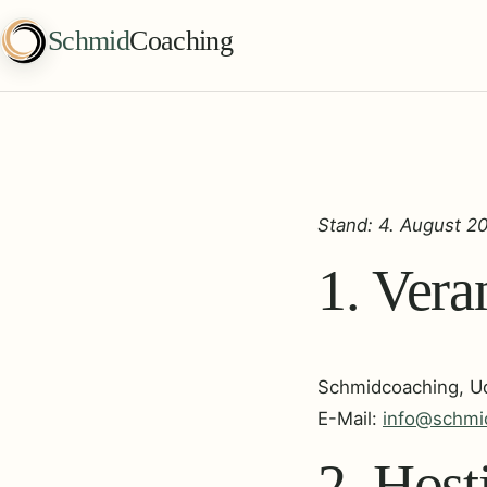
Zum Inhalt springen
Schmid
Coaching
Stand: 4. August 2
1. Vera
Schmidcoaching, U
E-Mail:
info@schmi
2. Host